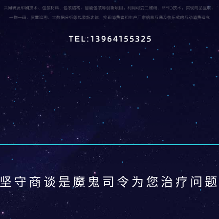
坚守商谈是魔鬼司令为您治疗问